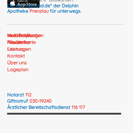
Die App "gesund.de" der Delphin
Apotheke
Prenzlau
für unterwegs.
Mein Delphin
Vorbestellungen
Notdienstsuche
Filialen
Kundenkarte
Newsletter
Leistungen
Sitemap
Kontakt
Über uns
Lageplan
Notarzt
112
Giftnotruf
030-19240
Ärztlicher Bereitschaftsdienst
116 117